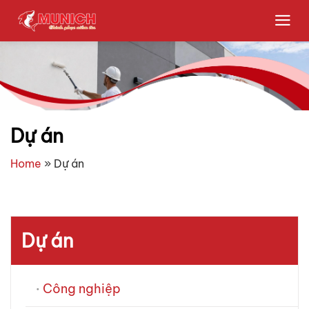
Bỏ
qua
nội
dung
Dự án
Home
»
Dự án
Dự án
Công nghiệp