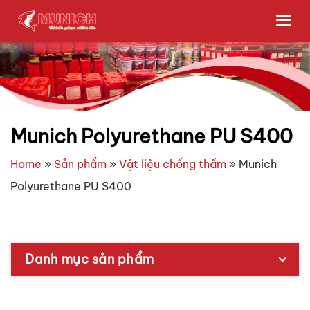
Bỏ
qua
nội
dung
Munich Polyurethane PU S400
Home
»
Sản phẩm
»
Vật liệu chống thấm
»
Munich
Polyurethane PU S400
Danh mục sản phẩm