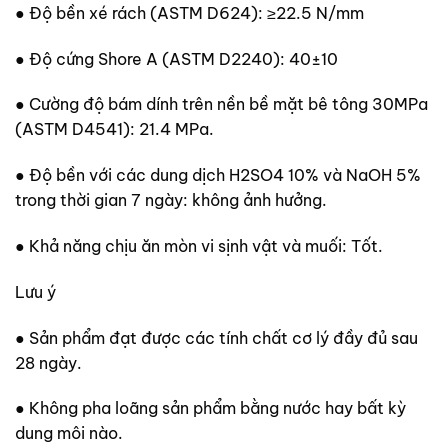
● Độ bền xé rách (ASTM D624): ≥22.5 N/mm
● Độ cứng Shore A (ASTM D2240): 40±10
● Cường độ bám dính trên nền bề mặt bê tông 30MPa
(ASTM D4541): 21.4 MPa.
● Độ bền với các dung dịch H2SO4 10% và NaOH 5%
trong thời gian 7 ngày: không ảnh hưởng.
● Khả năng chịu ăn mòn vi sịnh vật và muối: Tốt.
Lưu ý
● Sản phẩm đạt được các tính chất cơ lý đầy đủ sau
28 ngày.
● Không pha loãng sản phẩm bằng nước hay bất kỳ
dung môi nào.