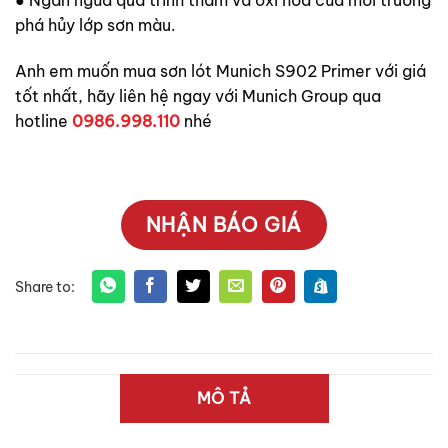
● Ngăn ngừa quá trình thấm và oxi hóa của môi trường
phá hủy lớp sơn màu.
Anh em muốn mua sơn lót Munich S902 Primer với giá
tốt nhất, hãy liên hệ ngay với Munich Group qua
hotline
0986.998.110
nhé
NHẬN BÁO GIÁ
MÔ TẢ