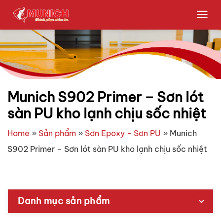
Bỏ
qua
nội
dung
Munich S902 Primer – Sơn lót
sàn PU kho lạnh chịu sốc nhiệt
Home
»
Sản phẩm
»
Sơn Epoxy - Sơn PU
»
Munich
S902 Primer – Sơn lót sàn PU kho lạnh chịu sốc nhiệt
Danh mục sản phẩm